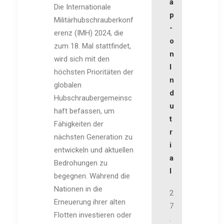
a
Die Internationale
p
Militärhubschrauberkonf
-
erenz (IMH) 2024, die
o
zum 18. Mal stattfindet,
n
wird sich mit den
I
höchsten Prioritäten der
n
globalen
d
Hubschraubergemeinsc
u
haft befassen, um
t
Fähigkeiten der
r
nächsten Generation zu
i
entwickeln und aktuellen
a
Bedrohungen zu
l
begegnen. Während die
Nationen in die
2
Erneuerung ihrer alten
7
Flotten investieren oder
.