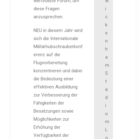
wertvollste Forum, um
w
diese Fragen
i
anzusprechen.
c
k
NEU in diesem Jahr wird
e
sich die Internationale
n
Militärhubschrauberkonf
h
erenz auf die
a
Flugvorbereitung
m
konzentrieren und dabei
S
die Bedeutung einer
t
effektiven Ausbildung
a
zur Verbesserung der
d
Fähigkeiten der
i
Besatzungen sowie
u
Möglichkeiten zur
m
Erhöhung der
L
Verfügbarkeit der
o