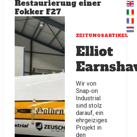
Restaurierung einer
Fokker F27
ZEITUNGSARTIKEL
Elliot
Earnsha
Wir von
Snap-on
Industrial
sind stolz
darauf, ein
ehrgeiziges
Projekt in
den