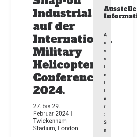
Snap-on
Ausstelle
Industrial
Informat
auf der
International
A
u
Military
s
s
Helicopter
t
Conference
e
l
2024.
l
e
27. bis 29.
r
Februar 2024 |
:
Twickenham
S
Stadium, London
n