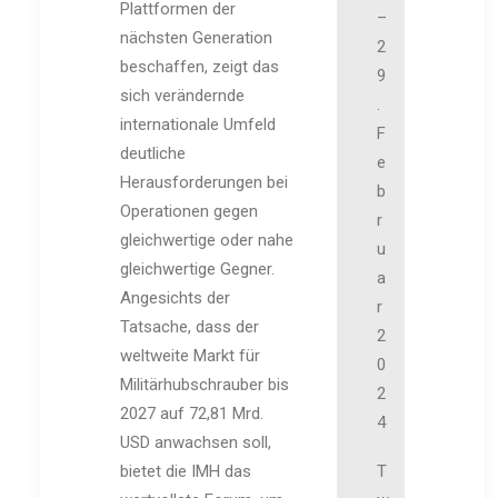
Plattformen der
–
nächsten Generation
2
beschaffen, zeigt das
9
sich verändernde
.
internationale Umfeld
F
deutliche
e
Herausforderungen bei
b
Operationen gegen
r
gleichwertige oder nahe
u
gleichwertige Gegner.
a
Angesichts der
r
Tatsache, dass der
2
weltweite Markt für
0
Militärhubschrauber bis
2
2027 auf 72,81 Mrd.
4
USD anwachsen soll,
bietet die IMH das
T