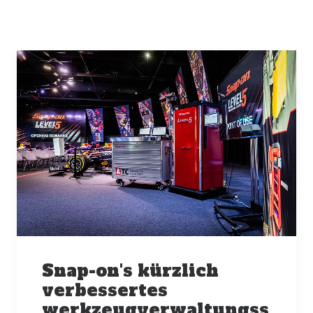
Snap-on's kürzlich
verbessertes
werkzeugverwaltungss