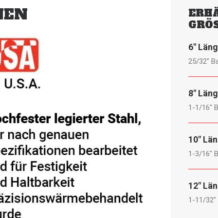
NEN
ERHÄ
GRÖS
6″ Län
25/32″ B
8″ Län
1-1/16″ 
10″ Lä
1-3/16″ 
12″ Lä
1-11/32″