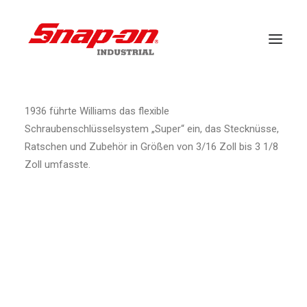
1936 führte Williams das flexible
BRANCHEN
Schraubenschlüsselsystem „Super“ ein, das Stecknüsse,
LÖSUNGEN
Ratschen und Zubehör in Größen von 3/16 Zoll bis 3 1/8
FALLSTUDIEN
Zoll umfasste.
VERANSTALTUNGEN
KUNDENDIENST
BRANDS
NACHRICHT
DOWNLOADS