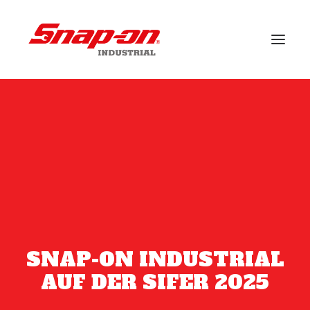
BRANCHEN
LÖSUNGEN
FALLSTUDIEN
VERANSTALTUNGEN
KUNDENDIENST
SNAP-ON INDUSTRIAL
BRANDS
AUF DER SIFER 2025
NACHRICHT
DOWNLOADS