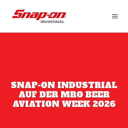
BRANCHEN
LÖSUNGEN
FALLSTUDIEN
VERANSTALTUNGEN
SNAP-ON INDUSTRIAL
KUNDENDIENST
AUF DER MRO BEER
AVIATION WEEK 2026
BRANDS
NACHRICHT
DOWNLOADS